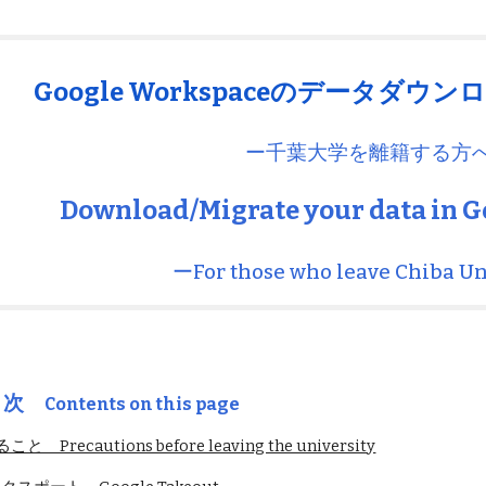
ip to main content
Skip to navigat
Google Workspaceのデータダ
ー千葉大学を離籍する方
Download/Migrate your data in 
ーFor those who leave Chiba U
目次
Contents on this page
recautions before leaving the university