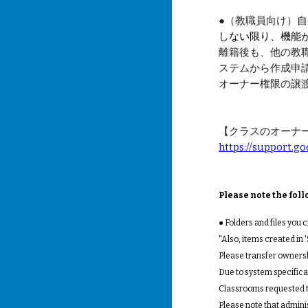
●（教職員向け）自身が
しない限り、機能
離籍後も、他の教
ステム
から作成申請
オーナー権限の譲渡
【クラスのオーナ
https://support.
Please note the fol
●
Folders and files you 
"Also, items created in 
Please transfer ownershi
Due to system specificat
Classrooms requested t
Please note that admini