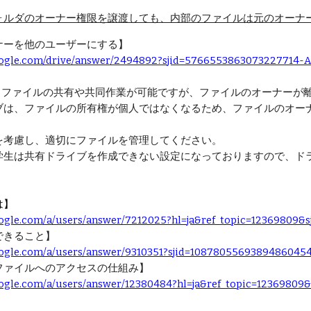
ォルダのオーナー権限を譲渡しても、内部のファイルは元のオーナ
ナーを他のユーザーにする】
google.com/drive/answer/2494892?sjid=5766553863073227714-
、ファイルの共有や共同作業が可能ですが、ファイルのオーナーが
ブは、ファイルの所有権が個人ではなくなるため、ファイルの
オー
を考慮し、適切にファイルを管理してください。
学生は共有ドライブを作成できない設定になっておりますので、ド
は】
google.com/a/users/answer/7212025?hl=ja&ref_topic=1236980
できること】
google.com/a/users/answer/9310351?sjid=1087805569389486045
ファイルへのアクセスの仕組み】
google.com/a/users/answer/12380484?hl=ja&ref_topic=123698