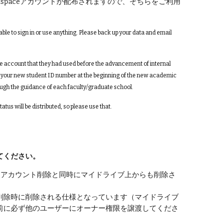
kspaceアカウントが配布されますので、そちらをご利用
able to sign in or use anything. Please back up your data and email
ce account that they had used before the advancement of internal
y to your new student ID number at the beginning of the new academic
rough the guidance of each faculty/graduate school.
us will be distributed, so please use that.
てください。
、アカウント削除と同時にマイドライブ上からも削除さ
削除時に削除される仕様となっています（マイドライブ
前に必ず他のユーザーにオーナー権限を譲渡してくださ