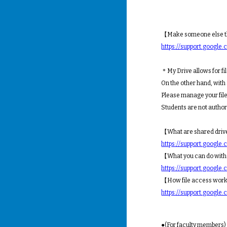
【Make someone else th
https://support.goog
＊My Drive allows for file
On the other hand, with 
Please manage your files
Students are not authori
【What are shared dri
https://support.goog
【What you can do with
https://support.goog
【How file access work
https://support.goog
●(For faculty members) I