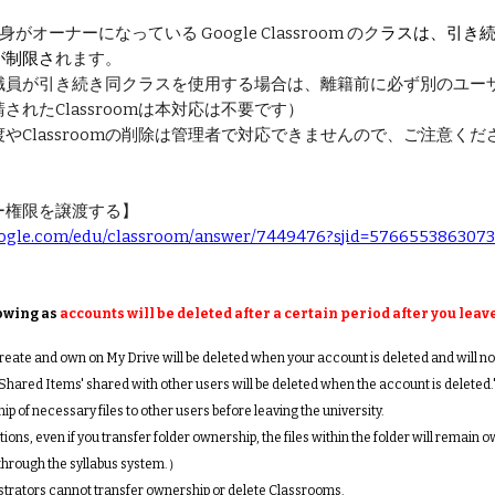
オーナーになっている Google Classroom のク
ラスは、
引き
が制限さ
れます。
職員が引き続き同クラスを使用する場合は、離籍前に必ず別のユー
されたClassroomは本対応は不要です）
やClassroomの削除は管理者で対応できませんので、ご注意くだ
ー権限を譲渡する】
google.com/edu/classroom/answer/7449476?sjid=576655386307
lowing as
accounts will be deleted after a certain period after you leav
create and own on My Drive will be deleted when your account is deleted and will no
'Shared Items' shared with other users will be deleted when the account is deleted.
p of necessary files to other users before leaving the university.
ions, even if you transfer folder ownership, the files within the folder will remain 
hrough the syllabus system.）
strators cannot transfer ownership or delete Classrooms.