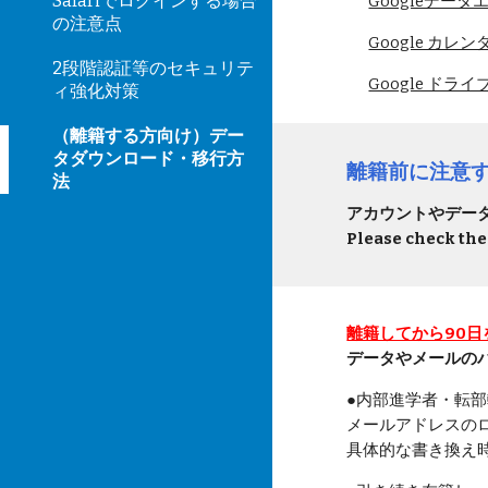
Safariでログインする場合
Googleデータエ
の注意点
Google カレンダ
2段階認証等のセキュリテ
Google ドライブ
ィ強化対策
（離籍する方向け）デー
タダウンロード・移行方
離籍前に注意
法
アカウントやデー
Please check the
離籍してから90
データやメールの
●内部進学者・転部
メールアドレスの
具体的な書き換え