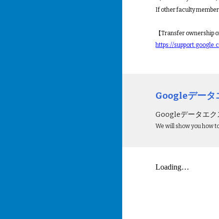
If other faculty members
【Transfer ownership o
https://support.goog
Googleデー
Googleデータ
We will show you how t