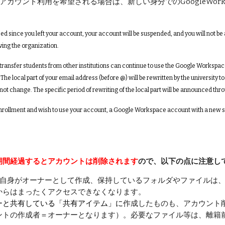
アカウント利用を希望される場合は、新しい身分でのGoogleWor
d since you left your account, your account will be suspended, and you will not be 
ving the organization.
 transfer students from other institutions can continue to use the Google Workspa
 The local part of your email address (before @) will be rewritten by the universit
not change. The specific period of rewriting of the local part will be announced th
enrollment and wish to use your account, a Google Workspace account with a new stat
期間
経過するとアカウントは
削除
され
ます
ので、以下の点に注意し
自身がオーナーとして作成、保持しているフォルダやファイルは
からはまったくアクセスできなくなります。
ー
と共有している「共有アイテム」に
作成したものも、アカウント
ントの作成者＝オーナーとなります）。必要なファイル等は、離籍