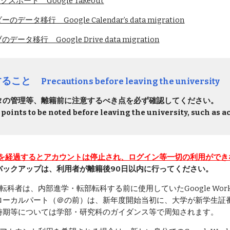
クスポート Google Takeout
ーのデータ移行 Google Calendar’s data migration
のデータ移行 Google Drive data migration
すること
Precautions before leaving the university
タの管理等、離籍前に注意するべき点を必ず確認してください。
 points to be noted before leaving the university, such a
日を経過するとアカウントは停止され、ログイン等一切の利用ができ
バックアップは、利用者が離籍後90日以内に行ってください。
転科者は、内部進学・転部転科する前に使用していたGoogle Wor
ローカルパート（＠の前）は、新年度開始当初に、大学が新学生証
時期等については学部・研究科のガイダンス等で周知されます。