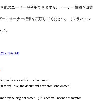
続き他のユーザーが利用できますが、
オーナー権限を譲渡
ザーにオーナー権限を譲渡してください。
（シラバス
シ
さい。
3227714-AP
e
.
 longer be accessible to other users.
" (On My Drive, the document's creator is the owner.)
owned by the original owner.
（This action is not necessary for