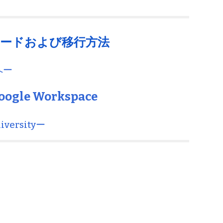
ion
ウンロードおよび移行方法
へー
Google Workspace
niversityー