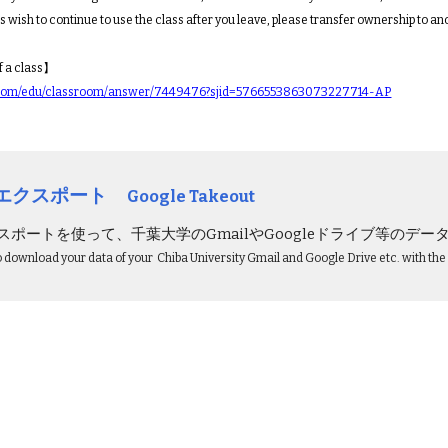
 wish to continue to use the class after you leave, please transfer ownership to an
f a class】
le.com/edu/classroom/answer/7449476?sjid=5766553863073227714-AP
タエクスポート
Google Takeout
エクスポートを使って、千葉大学のGmailやGoogleドライブ等の
o download your data of your
Chiba University Gmail and Google Dri
ve etc. with th