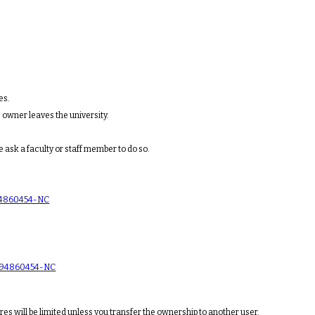
es.
he owner leaves the university.
e ask a faculty or staff member to do so.
894860454-NC
3894860454-NC
ures will be limited unless you transfer the ownership to another user.