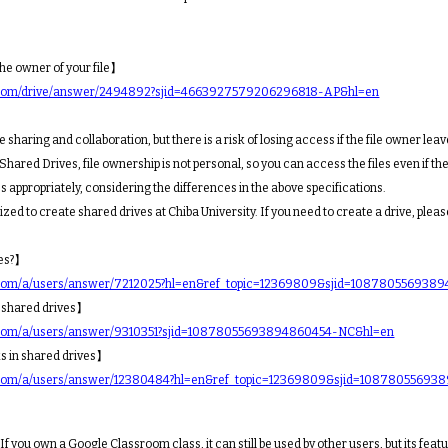
e owner of your file】
le.com/drive/answer/2494892?sjid=4663927579206296818-AP&hl=en
 sharing and collaboration, but there is a risk of losing access if the file owner leav
Shared Drives, file ownership is not personal, so you can access the files even if t
 appropriately, considering the differences in the above specifications.
zed to create shared drives at Chiba University. If you need to create a drive, pleas
ves?】
le.com/a/users/answer/7212025?hl=en&ref_topic=12369809&sjid=10878055693
 shared drives】
le.com/a/users/answer/9310351?sjid=10878055693894860454-NC&hl=en
s in shared drives】
le.com/a/users/answer/12380484?hl=en&ref_topic=12369809&sjid=1087805569
f you own a Google Classroom class, it can still be used by other users, but its feat