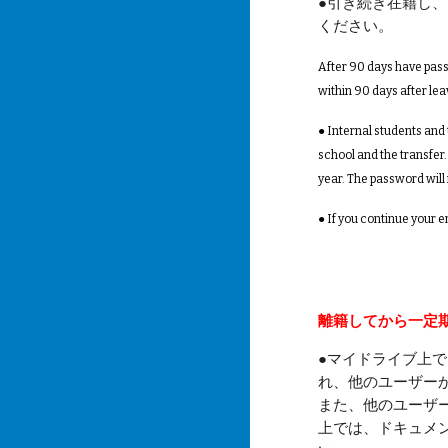
●引き続き在籍し、
ください。
After 90 days have passe
within 90 days after lea
● Internal students and
school and the transfer.
year. The password will 
● If you continue your 
離籍してから
一定
●
マイドライブ上で
れ、他のユーザー
また、他のユーザ
上では、ドキュメ